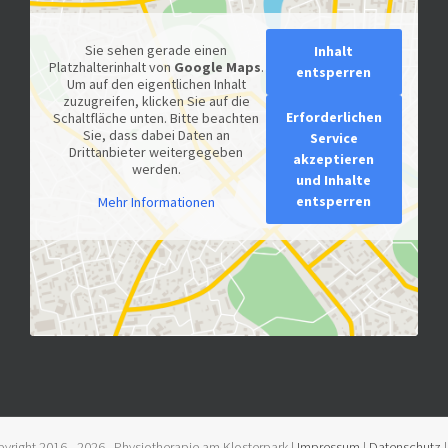
Sie sehen gerade einen
Inhalt
Platzhalterinhalt von
Google Maps
.
entsperren
Um auf den eigentlichen Inhalt
zuzugreifen, klicken Sie auf die
Erforderlichen
Schaltfläche unten. Bitte beachten
Sie, dass dabei Daten an
Service
Drittanbieter weitergegeben
akzeptieren
werden.
und Inhalte
entsperren
Mehr Informationen
yright 2016 -
2026 Physiotherapie am Klosterpark |
Impressum
|
Datenschutz