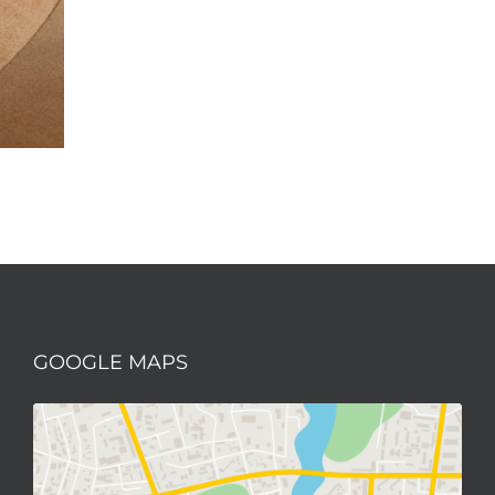
Störfaktor, der zu Schmerzen, Missempfindungen und 
entfernten Körperregionen können Narben Probleme ber
jedoch gut zu behandeln.
GOOGLE MAPS