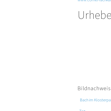
Urhebe
Die durch die Seite
Urheberrecht. Die V
Grenzen des Urheber
Downloads und Kopie
Soweit die Inhalte 
beachtet. Insbesond
Urheberrechtsverle
Bekanntwerden von 
Bildnachweis
„
Bach im Klosterp
„
Tag
“ by Icondesk 