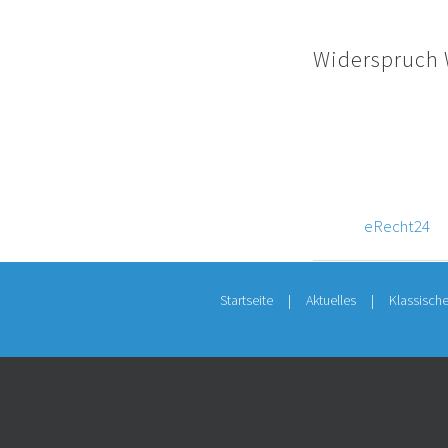
Genauere Hinweise 
Widerspruch 
Der Nutzung von im
nicht ausdrücklich 
Betreiber der Seite
von Werbeinformati
Quelle:
eRecht24
Startseite
Aktuelles
Klassisch