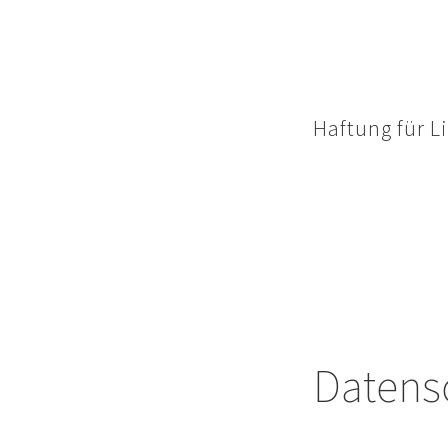
allgemeinen Gesetze
Zeitpunkt der Kenn
entsprechenden Rec
Haftung für L
Unser Angebot enthäl
Deshalb können wir 
verlinkten Seiten is
Seiten wurden zum Z
waren zum Zeitpunkt
Seiten ist jedoch o
Bekanntwerden von 
Datens