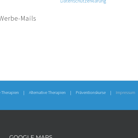
entnehmen Sie bitte unserer
Datenschutzerklärung
.
Werbe-Mails
 Rahmen der Impressumspflicht veröffentlichten Kontaktdaten zu
angeforderter Werbung und Informationsmaterialien wird hiermit wi
n behalten sich ausdrücklich rechtliche Schritte im Falle der unver
onen, etwa durch Spam-E-Mails, vor.
e Therapien
Alternative Therapien
Präventionskurse
Impressum
GOOGLE MAPS