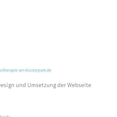
tretungsberechtigte sowie verantwortlich für die Inhalte dieser We
reichbar unter:
Klosterpark
6 85
iotherapie-am-klosterpark.de
otherapie-am-klosterpark.de
Design und Umsetzung der Webseite
r
tur.de