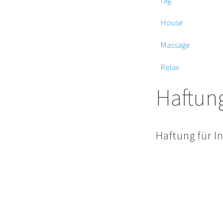
„
House
“ by Olivier
„
Massage
“ by Alic
„
Relax
“ by Stepan
Haftun
Haftung für I
Die Inhalte unserer 
Aktualität der Inha
Abs.1 TMG für eigen
bis 10 TMG sind wir
Informationen zu üb
hinweisen. Verpflic