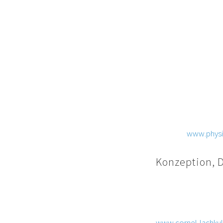
Ansprechperson, Ver
Sabine Nötzel
, er
Physiotherapie am 
Sabine Nötzel
Beselerweg 10
D-37077 Göttingen
Tel. +49 (0) 551 – 2 5
Email: info(at)phys
Internet:
www.physi
Konzeption, 
Cornelius Hantsche
Am Steinsgraben 24
37085 Göttingen
www.cornel-lachkul