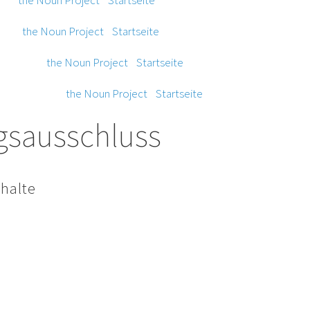
 from
the Noun Project
/
Startseite
e Noir from
the Noun Project
/
Startseite
 Voevodin from
the Noun Project
/
Startseite
gsausschluss
nhalte
Seiten wurden mit größter Sorgfalt erstellt. Für die Richtigkeit, Vol
lte können wir jedoch keine Gewähr übernehmen. Als Diensteanbiete
e Inhalte auf diesen Seiten nach den allgemeinen Gesetzen verantw
 als Diensteanbieter jedoch nicht verpflichtet, übermittelte oder 
erwachen oder nach Umständen zu forschen, die auf eine rechtswid
htungen zur Entfernung oder Sperrung der Nutzung von Information