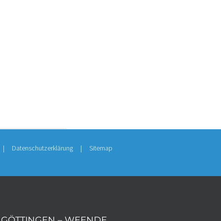
r Übersendung von
dersprochen. Die
langten Zusendung
Datenschutzerklärung
Sitemap
GÖTTINGEN – WEENDE