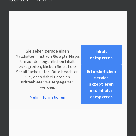
Sie sehen gerade einen
Inhalt
Platzhalterinhalt von
Google Maps
.
entsperren
Um auf den eigentlichen Inhalt
zuzugreifen, klicken Sie auf die
Erforderlichen
Schaltfläche unten. Bitte beachten
Sie, dass dabei Daten an
Service
Drittanbieter weitergegeben
akzeptieren
werden.
und Inhalte
entsperren
Mehr Informationen